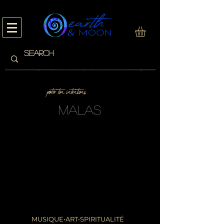
porter ton intentions
malas
Il n'y a aucun article à
afficher pour le
moment.
MUSIQUE•ART•SPIRITUALITÉ