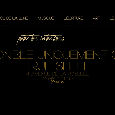
OS DE LA LUNE
MUSIQUE
L'ÉCRITURE
ART
LE
porter ton intentions
onible uniquement
true shelf
14, avenue de la roselle,
kingston JA
@vrai soi