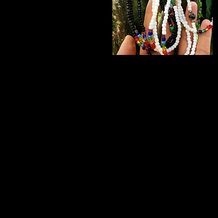
pride
crystal
Aperçu rapide
chokers・
clasp
necklace