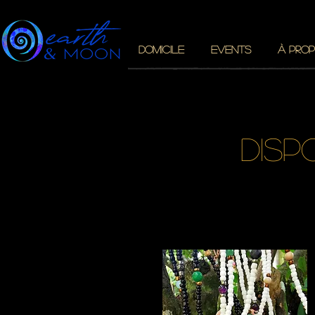
DOMICILE
EVENTS
À PROP
disp