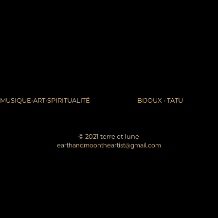
MUSIQUE•ART•SPIRITUALITÉ
BIJOUX • TATU
© 2021 terre et lune
earthandmoontheartist@gmail.com